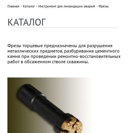
Главная
Каталог
Инструмент для ликвидации аварий
Фрезы
НОВОСТИ
Все новости »
КАТАЛОГ
18 сентября 2025
ДВУХДНЕВНЫЙ СЕМИНАР В ПО
"БЕЛОРУСНЕФТЬ"
Фрезы торцевые предназначены для разрушения
металлических предметов, разбуривания цементного
камня при проведении ремонтно-восстановительных
ПАРТНЕРЫ
работ в обсаженном стволе скважины.
Отправляя нам сообщение, вы подтверждаете
согласие на обработку персональных данных.