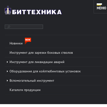
МЕНЮ
Новинки
ОБОРУДОВАНИЕ ДЛЯ ЗАРЕЗКИ ДОПОЛНИТЕЛЬНЫХ СТВОЛОВ
И КАПИТАЛЬНОГО РЕМОНТА СКВАЖИН. ИНСТРУМЕНТ ДЛЯ
Инструмент для зарезки боковых стволов
КОЙЛТЮБИНГОВЫХ УСТАНОВОК.
Инструмент для ликвидации аварий
Оборудование для койлтюбинговых установок
О КОМПАНИИ
Подробнее »
Вспомогательный инструмент
ООО «БИТТЕХНИКА» было основано в 1996 году и
Каталоги продукции
динамично развивается по настоящее время. В
основе работы предприятия лежат традиции и
новые технологии в области проектирования...