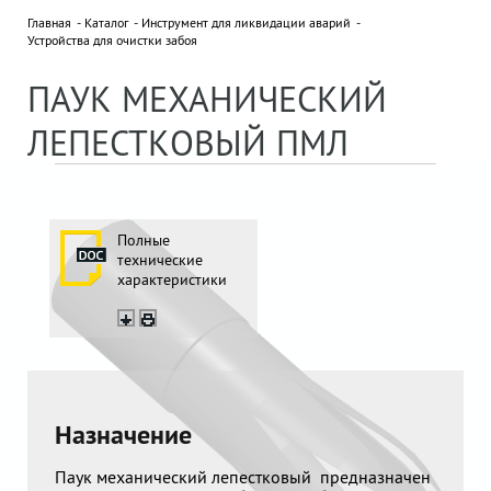
Главная
Каталог
Инструмент для ликвидации аварий
Устройства для очистки забоя
НОВОСТИ
Все новости »
ПАУК МЕХАНИЧЕСКИЙ
18 сентября 2025
ДВУХДНЕВНЫЙ СЕМИНАР В ПО
ЛЕПЕСТКОВЫЙ ПМЛ
"БЕЛОРУСНЕФТЬ"
ПАРТНЕРЫ
Полные
технические
характеристики
Отправляя нам сообщение, вы подтверждаете
согласие на обработку персональных данных.
Назначение
Паук механический лепестковый предназначен