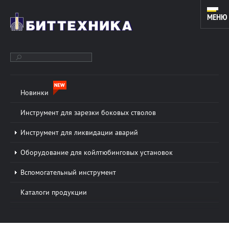
МЕНЮ
Новинки
ОБОРУДОВАНИЕ ДЛЯ ЗАРЕЗКИ ДОПОЛНИТЕЛЬНЫХ СТВОЛОВ
И КАПИТАЛЬНОГО РЕМОНТА СКВАЖИН. ИНСТРУМЕНТ ДЛЯ
Инструмент для зарезки боковых стволов
КОЙЛТЮБИНГОВЫХ УСТАНОВОК.
Инструмент для ликвидации аварий
Оборудование для койлтюбинговых установок
О КОМПАНИИ
Подробнее »
Вспомогательный инструмент
ООО «БИТТЕХНИКА» было основано в 1996 году и
Каталоги продукции
динамично развивается по настоящее время. В
основе работы предприятия лежат традиции и
новые технологии в области проектирования...